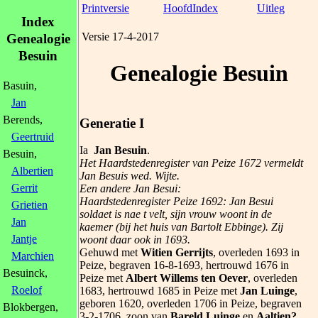
Printversie
HoofdIndex
Uitleg
Index
Versie 17-4-2017
Genealogie
Besuin
Genealogie Besuin
Basuin,
Jan
Berends,
Generatie I
Geertruid
Ia
Jan Besuin
.
Besuin,
Het Haardstedenregister van Peize 1672 vermeldt
Albertien
Jan Besuis wed. Wijte.
Gerrit
Een andere Jan Besui:
Haardstedenregister Peize 1692: Jan Besui
Grietien
soldaet is nae t velt, sijn vrouw woont in de
Jan
kaemer (bij het huis van Bartolt Ebbinge). Zij
Jantje
woont daar ook in 1693.
Gehuwd met
Witien Gerrijts
, overleden 1693 in
Marchien
Peize, begraven 16-8-1693, hertrouwd 1676 in
Besuinck,
Peize met
Albert Willems ten Oever
, overleden
Roelof
1683, hertrouwd 1685 in Peize met
Jan Luinge
,
geboren 1620, overleden 1706 in Peize, begraven
Blokbergen,
3-2-1706, zoon van
Bareld Luinge
en
Aaltien?