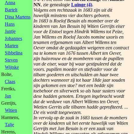
Anna
NN
, zie genealogie
Luinge (4)
.
Bartelt
Volgens een rechtszaak in 1683 zijn uit dit
huwelijk minstens vier dochters geboren.
Dina Martens
In 1683 is Roelof Besuin als momber over de
Hans
kinderen van Jan Besuin bij Witien Gerrijts eiser
Jantje
voor de Etstoel tegen Hindrik Willems tot Peize,
Jan Willems en Roelof Jacobs nomine uxoris en
Johannes
tesamen erfgenamen van Albert Willems ten
Marten
Oever omdat de gedaagden weigeren een contract
Sibbelina
na te komen van 1676 tussen Albert ten Oever,
zijn huisvrouw en de momberen van de pupillen
Steven
van de eiser, waar bij waar gestipuleerd dat de
Wijtske
voors. pupillen moeder en stiefvader voor de
Bolte,
tilbare goederen en uitschulden an haar twee
dochters wanneeer zij tot haar 18de jaar souden
Claas
sijn gekomen een stoe? met een bedde sijn
Freriks,
toebehoor en silverwerk so als haar susters voor
Jan
dese hadden genoten. Ertegen ingebracht wordt
dat de weduwe van Albert Willems ten Oever,
Gerrijts,
Wietien Gerrits alle tilbaren hadde geprofiteerd. ...
Witien
De eis wordt toegewezen.
Harmens,
In vervolg op de zaak in 1683 tussen de mombers
over de kinderen uit het eerste huwelijk van Witien
Talje
Gerrijts met Jan Besuin is er een zaak van
Herens,
Hindrik Willems en consorten als erfgenamen van