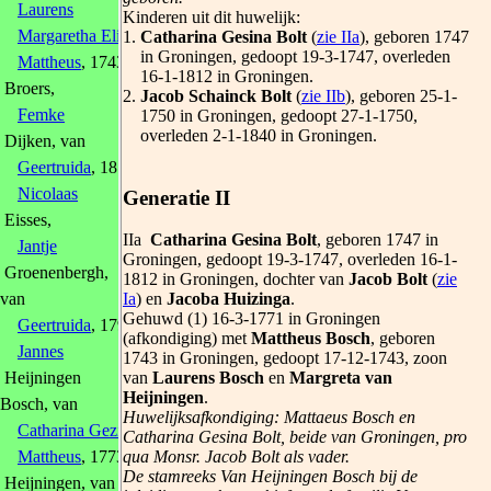
Laurens
Kinderen uit dit huwelijk:
Margaretha Elisabeth
, 1772
1.
Catharina Gesina Bolt
(
zie IIa
), geboren 1747
in Groningen, gedoopt 19-3-1747, overleden
Mattheus
, 1743
16-1-1812 in Groningen.
Broers,
2.
Jacob Schainck Bolt
(
zie IIb
), geboren 25-1-
Femke
1750 in Groningen, gedoopt 27-1-1750,
overleden 2-1-1840 in Groningen.
Dijken, van
Geertruida
, 1810
Nicolaas
Generatie II
Eisses,
IIa
Catharina Gesina Bolt
, geboren 1747 in
Jantje
Groningen, gedoopt 19-3-1747, overleden 16-1-
Groenenbergh,
1812 in Groningen, dochter van
Jacob Bolt
(
zie
Ia
) en
Jacoba Huizinga
.
van
Gehuwd (1) 16-3-1771 in Groningen
Geertruida
, 1798
(afkondiging) met
Mattheus Bosch
, geboren
Jannes
1743 in Groningen, gedoopt 17-12-1743, zoon
van
Laurens Bosch
en
Margreta van
Heijningen
Heijningen
.
Bosch, van
Huwelijksafkondiging: Mattaeus Bosch en
Catharina Gezina
, 1796
Catharina Gesina Bolt, beide van Groningen, pro
qua Monsr. Jacob Bolt als vader.
Mattheus
, 1773
De stamreeks Van Heijningen Bosch bij de
Heijningen, van