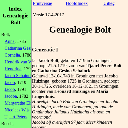
Printversie
HoofdIndex
Uitleg
Index
Versie 17-4-2017
Genealogie
Bolt
Genealogie Bolt
Bolt,
Anna
, 1785
Catharina Gesina
, 1747
Generatie I
Cornelia
, 1788
Ia
Jacob Bolt
, geboren 1719 in Groningen,
Hendrik van Waning
, 1795
gedoopt 21-5-1719, zoon van
Tjaart Peters Bolt
Hendrina
, 1798
en
Catharina Gesina Schainck
.
Jacob Schainck
, 1750
Gehuwd 13-10-1743 in Groningen met
Jacoba
Huizinga
, geboren 1725 in Groningen, gedoopt
Jacob
, 1719
30-1-1725, overleden 16-12-1821 in Groningen,
Jacob
, 1791
dochter van
Leonard Huizinga
en
Maria
Jacoba
, 1782
Lingenhuis
.
Huwelijk: Jacob Bolt van Groningen en Jacoba
Margaretha Elisabeth
, 1793
Huizingha, mede van Groningen, pro qua de
Nicolaas Wijs
, 1800
Ontfangher Julianus Huizingha als oom en
Tjaart Peters
voormond.
Jacoba bij overlijden 97 jaar. Meer kinderen
Bosch,
geboren.