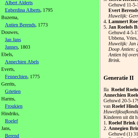
Albert Alderts
Gehuwd 11-5-
Egberdina Alberts
, 1795
Evert Berend
Huwelijk: Gerr
Buzema,
4.
Lammert Roel
Antien Berends
, 1773
5.
Jan Roelofs B
Douwes,
Gehuwd 4-5-1
Ubbena, Vries,
Jan Jans
Huwelijk: Jan 
Jannes
, 1803
Doop Antien: g
Ebels,
Antien bij ove
Brink.
Annechien Abels
Everts,
Fennechien
, 1775
Generatie II
Gerrits,
IIa
Roelof Roelo
Grietien
Annechien Roel
Harms,
Gehuwd 20-5-17
van
Roelef Hind
Froukien
Huwelijksafkondi
Hindriks,
Kinderen uit dit 
Roelef
1.
Roelof Brink
2.
Annegien Bri
Jans,
Gehuwd (1) 31
Berend