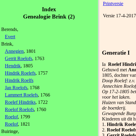
Printversie
Index
Versie 17-4-2017
Genealogie Brink (2)
Berends,
Evert
Brink,
Annegien
, 1801
Generatie I
Gerrit Roelofs
, 1763
Ia
Roelef Hindr
Hendrik
, 1805
Gehuwd met
Ann
Hindrik Roelefs
, 1757
1805, dochter va
Hindrik Roelfs
Doop Roelef: z.v.
Annechien Roelofs
Jan Roelofs
, 1768
Op 17-2-1805 beta
Lammert Roelefs
, 1766
voor het laken.
Roelef Hindriks
, 1722
Huizen van Stand
de boerderij.
Roelof Roelofs
, 1760
Gewapende Burger
Roelof
, 1799
Kinderen uit dit 
Roelof
, 1821
1.
Hindrik Roele
2.
Roelof Roelof
Buiringe,
3.
Gerrit Roelof