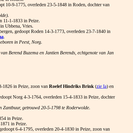
opt 10-9-1775, overleden 23-5-1848 in Roden, dochter van
lde).
n 11-1-1833 in Peize.
in Ubbena, Vries.
nbergen, gedoopt Roden 14-3-1773, overleden 23-7-1840 in
ma
.
eboren in Peest, Norg.
r van Berend Buzema en Jantien Berends, echtgenote van Jan
8-1826 in Peize, zoon van
Roelef Hindriks Brink
(
zie Ia
) en
edoopt Norg 4-3-1764, overleden 15-4-1833 in Peize, dochter
an Zantbuur, getrouwd 20-5-1798 te Roderwolde.
54 in Peize.
1871 in Peize.
 gedoopt 6-4-1795, overleden 20-4-1830 in Peize, zoon van