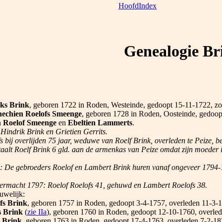
HoofdIndex
Genealogie Br
iks Brink
, geboren 1722 in Roden, Westeinde, gedoopt 15-11-1722, z
echien Roelofs Smeenge
, geboren 1728 in Roden, Oosteinde, gedoop
n
Roelof Smeenge
en
Ebeltien Lammerts
.
 Hindrik Brink en Grietien Gerrits.
 bij overlijden 75 jaar, weduwe van Roelf Brink, overleden te Peize, 
alt Roelf Brink 6 gld. aan de armenkas van Peize omdat zijn moeder i
: De gebroeders Roelof en Lambert Brink huren vanaf ongeveer 1794-1
macht 1797: Roelof Roelofs 41, gehuwd en Lambert Roelofs 38.
huwelijk:
fs Brink
, geboren 1757 in Roden, gedoopt 3-4-1757, overleden 11-3-1
s Brink
(
zie IIa
), geboren 1760 in Roden, gedoopt 12-10-1760, overled
s Brink
, geboren 1763 in Roden, gedoopt 17-4-1763, overleden 7-2-18