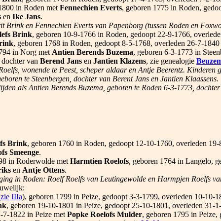
1800 in Roden met
Fennechien Everts
, geboren 1775 in Roden, gedo
s
en
Ike Jans
.
it Brink en Fennechien Everts van Papenborg (tussen Roden en Foxwo
efs Brink
, geboren 10-9-1766 in Roden, gedoopt 22-9-1766, overlede
rink
, geboren 1768 in Roden, gedoopt 8-5-1768, overleden 26-7-1840 
794 in Norg met
Antien Berends Buzema
, geboren 6-3-1773 in Stee
 dochter van
Berend Jans
en
Jantien Klazens
, zie genealogie
Beuze
Roelfs, wonende te Peest, scheper aldaar en Antje Beerentz. Kinderen g
eboren te Steenbergen, dochter van Berent Jans en Jantien Klaassens.
rlijden als Antien Berends Buzema, geboren te Roden 6-3-1773, dochte
fs Brink
, geboren 1760 in Roden, gedoopt 12-10-1760, overleden 19-
ofs Smeenge
.
98 in Roderwolde met
Harmtien Roelofs
, geboren 1764 in Langelo, g
riks
en
Antje Ottens
.
ging in Roden: Roelf Roelfs van Leutingewolde en Harmpjen Roelfs v
huwelijk:
(
zie IIIa
), geboren 1799 in Peize, gedoopt 3-3-1799, overleden 10-10-18
nk
, geboren 19-10-1801 in Peize, gedoopt 25-10-1801, overleden 31-1-
-7-1822 in Peize met
Popke Roelofs Mulder
, geboren 1795 in Peize,