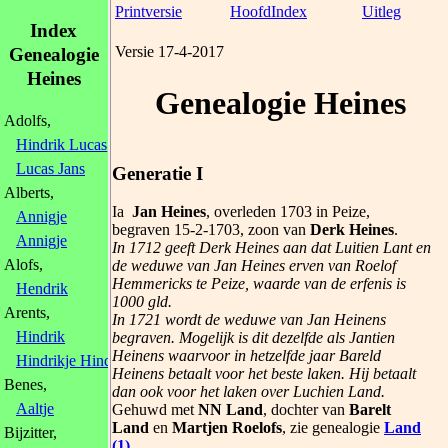
Printversie
HoofdIndex
Uitleg
Index
Versie 17-4-2017
Genealogie
Heines
Genealogie Heines
Adolfs,
Hindrik Lucas
, 1774
Lucas Jans
Generatie I
Alberts,
Ia
Jan Heines
, overleden 1703 in Peize,
Annigje
begraven 15-2-1703, zoon van
Derk Heines
.
Annigje
In 1712 geeft Derk Heines aan dat Luitien Lant en
Alofs,
de weduwe van Jan Heines erven van Roelof
Hemmericks te Peize, waarde van de erfenis is
Hendrik
1000 gld.
Arents,
In 1721 wordt de weduwe van Jan Heinens
Hindrik
begraven. Mogelijk is dit dezelfde als Jantien
Heinens waarvoor in hetzelfde jaar Bareld
Hindrikje Hindriks
, 1748
Heinens betaalt voor het beste laken. Hij betaalt
Benes,
dan ook voor het laken over Luchien Land.
Aaltje
Gehuwd met
NN Land
, dochter van
Barelt
Land
en
Martjen Roelofs
, zie genealogie
Land
Bijzitter,
(1)
.