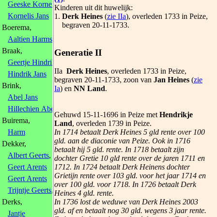
Geeske Kornelis
, 1791
Kinderen uit dit huwelijk:
Kornelis Jans
1.
Derk Heines
(
zie IIa
), overleden 1733 in Peize,
begraven 20-11-1733.
Boerema,
Aaltien Harms
, 1756
Braak,
Generatie II
Geertje Hindriks
, 1752
IIa
Derk Heines
, overleden 1733 in Peize,
Hindrik Jans
begraven 20-11-1733, zoon van
Jan Heines
(
zie
Brink,
Ia
) en
NN Land
.
Abel Jans
Hillechien Abels
, 1806
Gehuwd 15-11-1696 in Peize met
Hendrikje
Buirema,
Land
, overleden 1739 in Peize.
In 1714 betaalt Derk Heines 5 gld rente over 100
Harm
gld. aan de diaconie van Peize. Ook in 1716
Dekker,
betaalt hij 5 gld. rente. In 1718 betaalt zijn
Albert Geerts
, 1771
dochter Gretie 10 gld rente over de jaren 1711 en
1712. In 1724 betaalt Derk Heinens dochter
Geert Arents
Grietijn rente over 103 gld. voor het jaar 1714 en
Geert Arents
over 100 gld. voor 1718. In 1726 betaalt Derk
Trijntje Geerts
, 1780
Heines 4 gld. rente.
In 1736 lost de weduwe van Derk Heines 2003
Derks,
gld. af en betaalt nog 30 gld. wegens 3 jaar rente.
Jantje