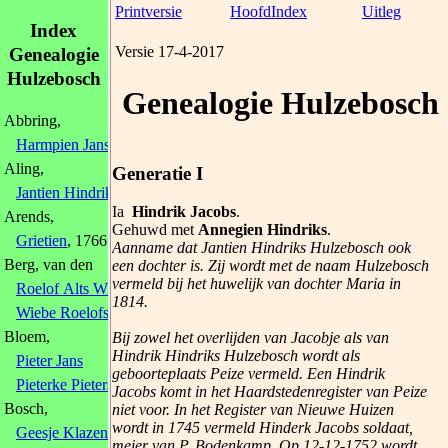
Printversie
HoofdIndex
Uitleg
Index
Versie 17-4-2017
Genealogie
Hulzebosch
Genealogie Hulzebosch
Abbring,
Harmpien Jans
Aling,
Generatie I
Jantien Hindriks
Ia
Hindrik Jacobs
.
Arends,
Gehuwd met
Annegien Hindriks
.
Grietien
, 1766
Aanname dat Jantien Hindriks Hulzebosch ook
Berg, van den
een dochter is. Zij wordt met de naam Hulzebosch
vermeld bij het huwelijk van dochter Maria in
Roelof Alts Wiebes
1814.
Wiebe Roelofs
, 1796
Bloem,
Bij zowel het overlijden van Jacobje als van
Hindrik Hindriks Hulzebosch wordt als
Pieter Jans
geboorteplaats Peize vermeld. Een Hindrik
Pieterke Pieters
, 1796
Jacobs komt in het Haardstedenregister van Peize
Bosch,
niet voor. In het Register van Nieuwe Huizen
wordt in 1745 vermeld Hinderk Jacobs soldaat,
Geesje Klazens
meier van P. Bodenkamp. Op 12-12-1752 wordt