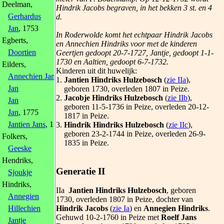
Deelman,
Hindrik Jacobs begraven, in het bekken 3 st. en 4
Gerhardus
d.
Jan
, 1753
In Roderwolde komt het echtpaar Hindrik Jacobs
Egberts,
en Annechien Hindriks voor met de kinderen
Doortien
Geertjen gedoopt 20-7-1727, Jantje, gedoopt 1-1-
1730 en Aaltien, gedoopt 6-7-1732.
Eilders,
Kinderen uit dit huwelijk:
Annechien Jans
, 1777
1.
Jantien Hindriks Hulzebosch
(
zie IIa
),
Jan
geboren 1730, overleden 1807 in Peize.
2.
Jacobje Hindriks Hulzebosch
(
zie IIb
),
Jan
geboren 11-5-1736 in Peize, overleden 20-12-
Jan
, 1775
1817 in Peize.
Jantien Jans
, 1773
3.
Hindrik Hindriks Hulzebosch
(
zie IIc
),
geboren 23-2-1744 in Peize, overleden 26-9-
Folkers,
1835 in Peize.
Geeske
Hendriks,
Generatie II
Sjoukje
Hindriks,
IIa
Jantien Hindriks Hulzebosch
, geboren
Annegien
1730, overleden 1807 in Peize, dochter van
Hindrik Jacobs
(
zie Ia
) en
Annegien Hindriks
.
Hillechien
Gehuwd 10-2-1760 in Peize met
Roelf Jans
Jantje