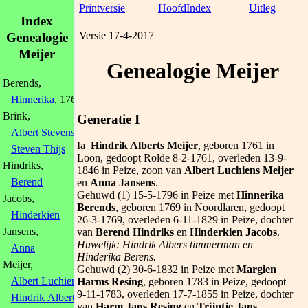
Printversie
HoofdIndex
Uitleg
Index
Versie 17-4-2017
Genealogie
Meijer
Genealogie Meijer
Berends,
Hinnerika
, 1769
Brink,
Generatie I
Albert Stevens
, 1779
Ia
Hindrik Alberts Meijer
, geboren 1761 in
Steven Thijs
Loon, gedoopt Rolde 8-2-1761, overleden 13-9-
Hindriks,
1846 in Peize, zoon van
Albert Luchiens Meijer
Berend
en
Anna Jansens
.
Gehuwd (1) 15-5-1796 in Peize met
Hinnerika
Jacobs,
Berends
, geboren 1769 in Noordlaren, gedoopt
Hinderkien
26-3-1769, overleden 6-11-1829 in Peize, dochter
Jansens,
van
Berend Hindriks
en
Hinderkien Jacobs
.
Huwelijk: Hindrik Albers timmerman en
Anna
Hinderika Berens.
Meijer,
Gehuwd (2) 30-6-1832 in Peize met
Margien
Albert Luchiens
Harms Resing
, geboren 1783 in Peize, gedoopt
9-11-1783, overleden 17-7-1855 in Peize, dochter
Hindrik Alberts
, 1761
van
Harm Jans Resing
en
Trijntje Jans