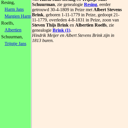
Resing,
Schuurman
, zie genealogie
Resing
, eerder
Harm Jans
getrouwd 30-4-1809 in Peize met
Albert Stevens
Brink
, geboren 1-11-1779 in Peize, gedoopt 21-
Margien Harms
, 1783
11-1779, overleden 4-8-1831 in Peize, zoon van
Roelfs,
Steven Thijs Brink
en
Albertien Roelfs
, zie
Albertien
genealogie
Brink (1)
.
Hindrik Meijer en Albert Stevens Brink zijn in
Schuurman,
1813 buren.
Trijntje Jans