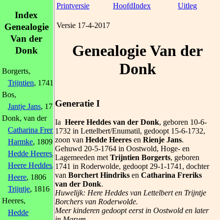
Printversie
HoofdIndex
Uitleg
Index
Versie 17-4-2017
Genealogie
Van der
Genealogie Van der
Donk
Donk
Borgerts,
Trijntien
, 1741
Bos,
Generatie I
Jantje Jans
, 1777
Donk, van der
Ia
Heere Heddes van der Donk
, geboren 10-6-
Catharina Freriks
1732 in Lettelbert/Enumatil, gedoopt 15-6-1732,
zoon van
Hedde Heeres
en
Rienje Jans
.
Harmke
, 1809
Gehuwd 20-5-1764 in Oostwold, Hoge- en
Hedde Heeres
, 1778
Lagemeeden met
Trijntien Borgerts
, geboren
Heere Heddes
, 1732
1741 in Roderwolde, gedoopt 29-1-1741, dochter
van
Borchert Hindriks
en
Catharina Freriks
Heere
, 1806
van der Donk
.
Trijntje
, 1816
Huwelijk: Here Heddes van Lettelbert en Trijntje
Heeres,
Borchers van Roderwolde.
Meer kinderen gedoopt eerst in Oostwold en later
Hedde
in Marum.