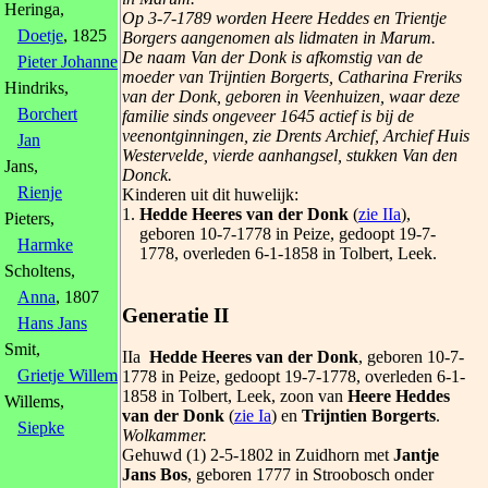
Heringa,
Op 3-7-1789 worden Heere Heddes en Trientje
Doetje
, 1825
Borgers aangenomen als lidmaten in Marum.
De naam Van der Donk is afkomstig van de
Pieter Johannes
moeder van Trijntien Borgerts, Catharina Freriks
Hindriks,
van der Donk, geboren in Veenhuizen, waar deze
Borchert
familie sinds ongeveer 1645 actief is bij de
veenontginningen, zie Drents Archief, Archief Huis
Jan
Westervelde, vierde aanhangsel, stukken Van den
Jans,
Donck.
Rienje
Kinderen uit dit huwelijk:
1.
Hedde Heeres van der Donk
(
zie IIa
),
Pieters,
geboren 10-7-1778 in Peize, gedoopt 19-7-
Harmke
1778, overleden 6-1-1858 in Tolbert, Leek.
Scholtens,
Anna
, 1807
Generatie II
Hans Jans
Smit,
IIa
Hedde Heeres van der Donk
, geboren 10-7-
Grietje Willems
1778 in Peize, gedoopt 19-7-1778, overleden 6-1-
1858 in Tolbert, Leek, zoon van
Heere Heddes
Willems,
van der Donk
(
zie Ia
) en
Trijntien Borgerts
.
Siepke
Wolkammer.
Gehuwd (1) 2-5-1802 in Zuidhorn met
Jantje
Jans Bos
, geboren 1777 in Stroobosch onder